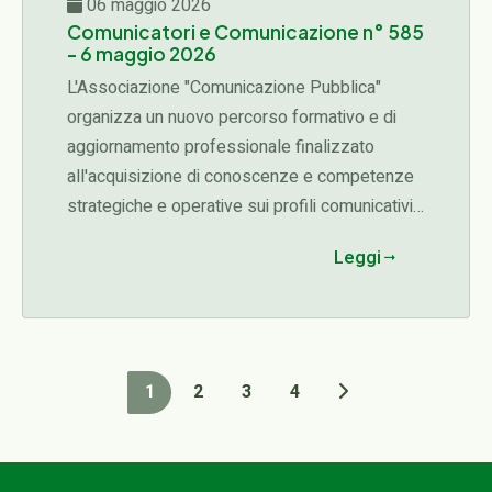
06 maggio 2026
Comunicatori e Comunicazione n° 585
- 6 maggio 2026
L'Associazione "Comunicazione Pubblica"
organizza un nuovo percorso formativo e di
aggiornamento professionale finalizzato
all'acquisizione di conoscenze e competenze
strategiche e operative sui profili comunicativi,
organizzativi, etici e manageriali connessi alle
Leggi
diverse fasi del ciclo delle attività di una
organizzazione (programmazione,
progettazione, affidamento, esecuzione,
rendicontazione)...
1
2
3
4