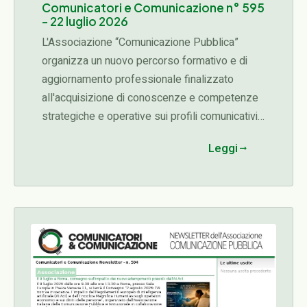
Comunicatori e Comunicazione n° 595
- 22 luglio 2026
L'Associazione “Comunicazione Pubblica”
organizza un nuovo percorso formativo e di
aggiornamento professionale finalizzato
all'acquisizione di conoscenze e competenze
strategiche e operative sui profili comunicativi,
organizzativi, etici e manageriali connessi alle
Leggi
diverse fasi del ciclo delle attività di una
organizzazione con particolare attenzione al
ruolo strategico del comunicatore pubblico
nella trasparenza, nella prevenzione della
corruzione, nella gestione dei conflitti di
interesse.