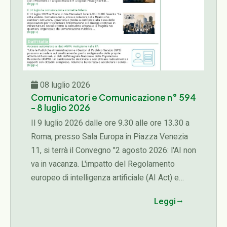
08 luglio 2026
Comunicatori e Comunicazione n° 594
- 8 luglio 2026
Il 9 luglio 2026 dalle ore 9.30 alle ore 13.30 a
Roma, presso Sala Europa in Piazza Venezia
11, si terrà il Convegno "2 agosto 2026: l'AI non
va in vacanza. L'impatto del Regolamento
europeo di intelligenza artificiale (AI Act) e
dell'Enciclica Magnifica Humanitas sugli
Leggi
operatori economici e sui diritti delle persone",
organizzato dall'Associazione Italiana della