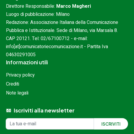
Direttore Responsabile:
Marco Magheri
Luogo di pubblicazione: Milano
Redazione: Associazione Italiana della Comunicazione
Pubblica e Istituzionale. Sede di Milano, via Marsala 8.
CAP 20121. Tel:
02/67100712
- e-mail:
info[at]comunicatoriecomunicazione.it
- Partita Iva
04630291005
Informazioni utili
Privacy policy
Crediti
Note legali
Iscriviti alla newsletter
Iscrizione alla newsletter
Indirizzo email
ISCRIVITI
Inserisci il tuo indirizzo e-mail per ricevere aggiornamenti.