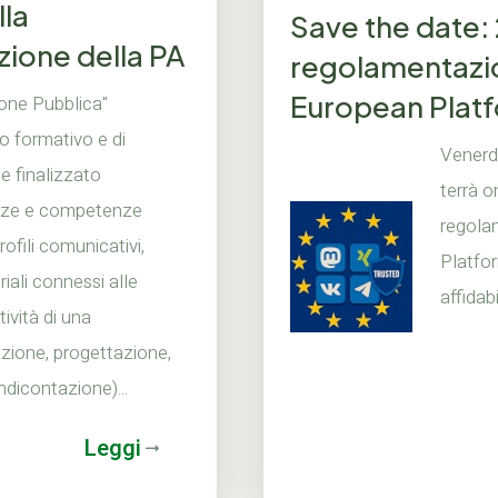
la
Save the date:
zione della PA
regolamentazio
European Platfo
one Pubblica"
 formativo e di
Venerdì
e finalizzato
terrà on
enze e competenze
regola
rofili comunicativi,
Platfo
riali connessi alle
affidabi
tività di una
ione, progettazione,
dicontazione)...
Leggi