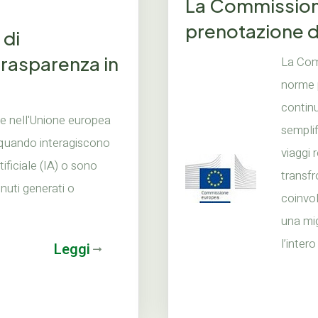
La Commissione
prenotazione de
 di
trasparenza in
La Com
norme p
continu
e nell'Unione europea
semplif
quando interagiscono
viaggi 
tificiale (IA) o sono
transfro
nuti generati o
coinvo
una mig
l’intero
Leggi