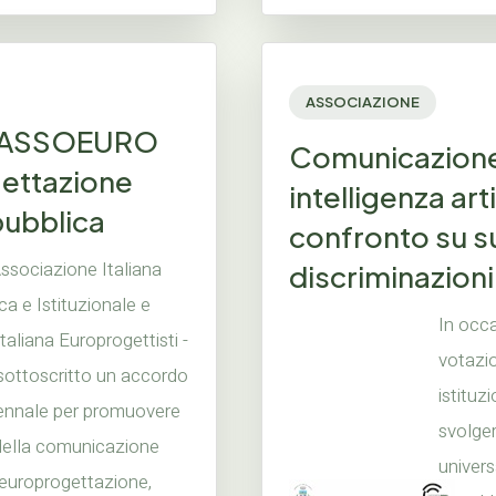
ASSOCIAZIONE
e ASSOEURO
Comunicazione p
gettazione
intelligenza art
pubblica
confronto su su
ssociazione Italiana
discriminazion
a e Istituzionale e
In occa
liana Europrogettisti -
votazio
ottoscritto un accordo
istituz
iennale per promuovere
svolger
 della comunicazione
univers
l'europrogettazione,