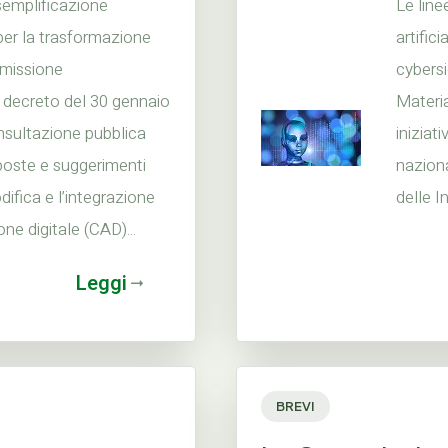
 semplificazione
Le line
per la trasformazione
artific
mmissione
cybersi
on decreto del 30 gennaio
Materi
nsultazione pubblica
iniziat
poste e suggerimenti
naziona
difica e l’integrazione
delle I
ne digitale (CAD)...
Leggi
BREVI